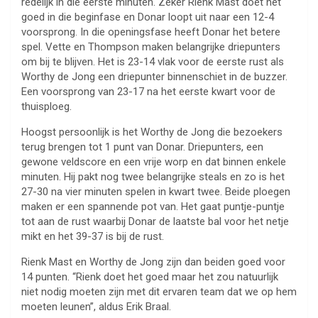
redelijk in die eerste minuten. Zeker Rienk Mast doet het
goed in die beginfase en Donar loopt uit naar een 12-4
voorsprong. In die openingsfase heeft Donar het betere
spel. Vette en Thompson maken belangrijke driepunters
om bij te blijven. Het is 23-14 vlak voor de eerste rust als
Worthy de Jong een driepunter binnenschiet in de buzzer.
Een voorsprong van 23-17 na het eerste kwart voor de
thuisploeg.
Hoogst persoonlijk is het Worthy de Jong die bezoekers
terug brengen tot 1 punt van Donar. Driepunters, een
gewone veldscore en een vrije worp en dat binnen enkele
minuten. Hij pakt nog twee belangrijke steals en zo is het
27-30 na vier minuten spelen in kwart twee. Beide ploegen
maken er een spannende pot van. Het gaat puntje-puntje
tot aan de rust waarbij Donar de laatste bal voor het netje
mikt en het 39-37 is bij de rust.
Rienk Mast en Worthy de Jong zijn dan beiden goed voor
14 punten. “Rienk doet het goed maar het zou natuurlijk
niet nodig moeten zijn met dit ervaren team dat we op hem
moeten leunen”, aldus Erik Braal.