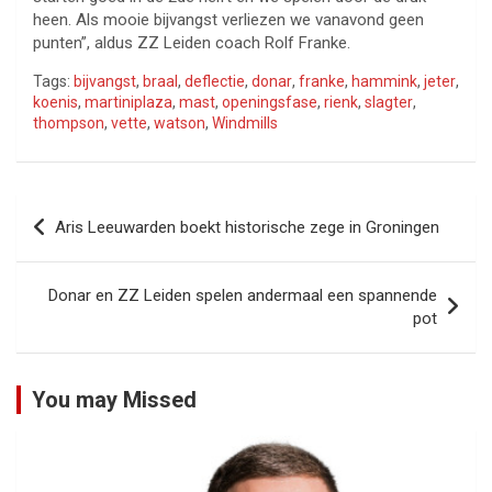
heen. Als mooie bijvangst verliezen we vanavond geen
punten”, aldus ZZ Leiden coach Rolf Franke.
Tags:
bijvangst
,
braal
,
deflectie
,
donar
,
franke
,
hammink
,
jeter
,
koenis
,
martiniplaza
,
mast
,
openingsfase
,
rienk
,
slagter
,
thompson
,
vette
,
watson
,
Windmills
Bericht
Aris Leeuwarden boekt historische zege in Groningen
navigatie
Donar en ZZ Leiden spelen andermaal een spannende
pot
You may Missed