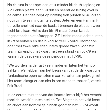
Na de rust is het spel een stuk minder bij de thuisploeg en
ZZ Leiden plaats een 9-0 run en neemt de leiding over in
de game. Het gat loopt op richting tien punten bij 49-59 en
nog ruim twee minuten te spelen. Jeter en een Hammink
op volle snelheid naar de basket brengen de ploegen weer
dicht bij elkaar. Het is dan 56-59 maar Donar kan de
tegenstander niet afstoppen. ZZ Leiden maakt acht punten
in 59 seconden en dat is veel te veel. Vooral Thompson
doet met twee rake driepunters goede zaken voor zijn
team. Zo eindigt het kwart met een stand van 56-79 en
winnen de bezoekers deze periode met 17-30.
“We worden na de rust veel minder en laten het tempo
zakken. We hebben aan het begin van dat derde kwart drie
fantastische open schoten maar ze vallen simpelweg niet.
Het team slaagt er dan niet in om stops te maken.”, vertelt
Erik Braal.
In de eerste minuten van dat laatste kwart blijft het verschil
rond de twaalf punten steken. Tot Slagter in het veld komt
en direct een bommetje binnen gooit en het 66-74 wordt.