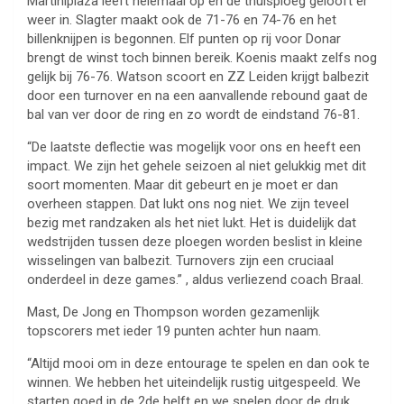
Martiniplaza leeft helemaal op en de thuisploeg gelooft er
weer in. Slagter maakt ook de 71-76 en 74-76 en het
billenknijpen is begonnen. Elf punten op rij voor Donar
brengt de winst toch binnen bereik. Koenis maakt zelfs nog
gelijk bij 76-76. Watson scoort en ZZ Leiden krijgt balbezit
door een turnover en na een aanvallende rebound gaat de
bal van ver door de ring en zo wordt de eindstand 76-81.
“De laatste deflectie was mogelijk voor ons en heeft een
impact. We zijn het gehele seizoen al niet gelukkig met dit
soort momenten. Maar dit gebeurt en je moet er dan
overheen stappen. Dat lukt ons nog niet. We zijn teveel
bezig met randzaken als het niet lukt. Het is duidelijk dat
wedstrijden tussen deze ploegen worden beslist in kleine
wisselingen van balbezit. Turnovers zijn een cruciaal
onderdeel in deze games.” , aldus verliezend coach Braal.
Mast, De Jong en Thompson worden gezamenlijk
topscorers met ieder 19 punten achter hun naam.
“Altijd mooi om in deze entourage te spelen en dan ook te
winnen. We hebben het uiteindelijk rustig uitgespeeld. We
starten goed in de 2de helft en we spelen door de druk