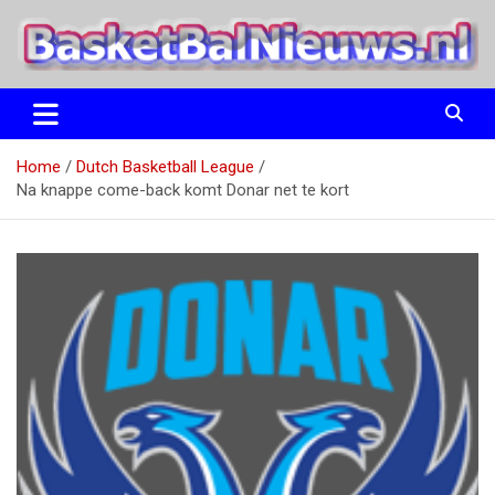
Ga
naar
de
inhoud
het basketbalnieuws en archief van basketball journalist M.M.
BasketBalNieuws.nl
Etten
Home
Dutch Basketball League
Na knappe come-back komt Donar net te kort