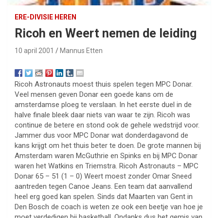
ERE-DIVISIE HEREN
Ricoh en Weert nemen de leiding
10 april 2001
Mannus Etten
Ricoh Astronauts moest thuis spelen tegen MPC Donar.
Veel mensen geven Donar een goede kans om de
amsterdamse ploeg te verslaan. In het eerste duel in de
halve finale bleek daar niets van waar te zijn. Ricoh was
continue de betere en stond ook de gehele wedstrijd voor.
Jammer dus voor MPC Donar wat donderdagavond de
kans krijgt om het thuis beter te doen. De grote mannen bij
Amsterdam waren McGuthrie en Spinks en bij MPC Donar
waren het Watkins en Triemstra. Ricoh Astronauts – MPC
Donar 65 – 51 (1 – 0) Weert moest zonder Omar Sneed
aantreden tegen Canoe Jeans. Een team dat aanvallend
heel erg goed kan spelen. Sinds dat Maarten van Gent in
Den Bosch de coach is weten ze ook een beetje van hoe je
moet verdedigen bij basketball. Ondanks dus het gemis van