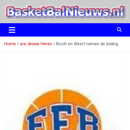
Ga
naar
de
inhoud
het basketbalnieuws en archief van basketball journalist M.M.
BasketBalNieuws.nl
Etten
Home
ere-divisie Heren
Ricoh en Weert nemen de leiding