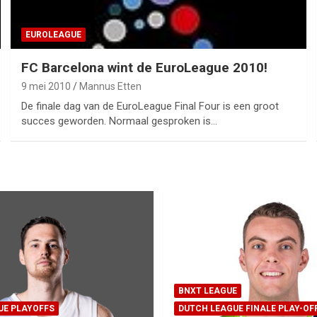
EUROLEAGUE
FC Barcelona wint de EuroLeague 2010!
9 mei 2010
Mannus Etten
De finale dag van de EuroLeague Final Four is een groot
succes geworden. Normaal gesproken is…
BNXT LEAGUE
UE PLAYOFFS
DUTCH LEAGUE FINALE PLAY-OF