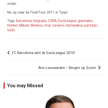
onder.
Nu op naar de Final Four 2011 in Turijn.
Tags:
Barcelona
,
belgrado
,
CSKA
,
EuroLeague
,
giannakis
,
Holden
,
Mikael
,
Moskou
,
mvp
,
navarro
,
olympiakos
,
partizan
,
turijn
Bericht
FC Barcelona wint de EuroLeague 2010!
navigatie
Aris Leeuwarden – Bergen op Zoom
You may Missed