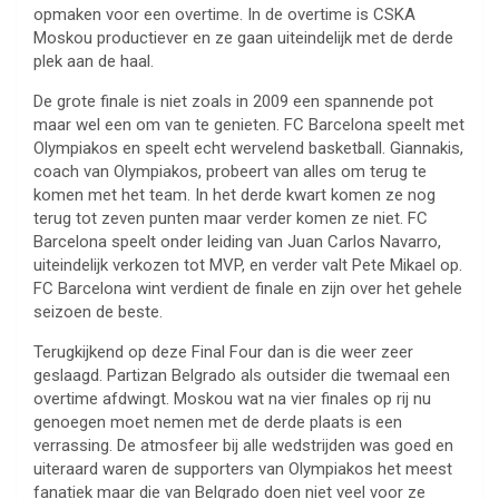
opmaken voor een overtime. In de overtime is CSKA
Moskou productiever en ze gaan uiteindelijk met de derde
plek aan de haal.
De grote finale is niet zoals in 2009 een spannende pot
maar wel een om van te genieten. FC Barcelona speelt met
Olympiakos en speelt echt wervelend basketball. Giannakis,
coach van Olympiakos, probeert van alles om terug te
komen met het team. In het derde kwart komen ze nog
terug tot zeven punten maar verder komen ze niet. FC
Barcelona speelt onder leiding van Juan Carlos Navarro,
uiteindelijk verkozen tot MVP, en verder valt Pete Mikael op.
FC Barcelona wint verdient de finale en zijn over het gehele
seizoen de beste.
Terugkijkend op deze Final Four dan is die weer zeer
geslaagd. Partizan Belgrado als outsider die twemaal een
overtime afdwingt. Moskou wat na vier finales op rij nu
genoegen moet nemen met de derde plaats is een
verrassing. De atmosfeer bij alle wedstrijden was goed en
uiteraard waren de supporters van Olympiakos het meest
fanatiek maar die van Belgrado doen niet veel voor ze