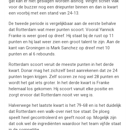
gat kan er niet geslagen worden alsnog. Wright schiet vlak
voor de buzzer nog een driepunter binnen en dan is kwart
een voorbij met een stand van 24-13.
De tweede periode is vergelijkbaar aan de eerste behalve
dat Rotterdam wat meer punten scoort. Vooral Yannick
Franke is weer goed op dreef. Hij staat bij de rust op 11
punten en hij laat weer zien een groot talent te zijn. Aan de
kant van Groningen is Mark Sanchez op dreef met 10
punten en al 6 rebounds.
Rotterdam scoort veruit de meeste punten in het derde
kwart. Donar mag het zichzelf best aanrekenen dat ze 24
punten tegen krijgen. Zelf scoren ze nog wel 28 punten en
wordt het gat iets groter. In het derde kwart is Franke
helemaal los gekomen. Hij scoort vanuit elke positie en
zorgt ervoor dat Rotterdam nooit ver weg is.
Halverwege het laatste kwart is het 79-68 en is het duidelijk
dat Rotterdam een walk-over niet toe staat. De ploeg
speelt heel gecontroleerd en geeft nooit op. Mogelijk zijn
dat ook wel de ingrediënten waardoor het team vijfde staat
in de competitie.