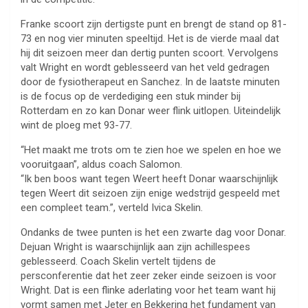
Franke scoort zijn dertigste punt en brengt de stand op 81-
73 en nog vier minuten speeltijd. Het is de vierde maal dat
hij dit seizoen meer dan dertig punten scoort. Vervolgens
valt Wright en wordt geblesseerd van het veld gedragen
door de fysiotherapeut en Sanchez. In de laatste minuten
is de focus op de verdediging een stuk minder bij
Rotterdam en zo kan Donar weer flink uitlopen. Uiteindelijk
wint de ploeg met 93-77.
“Het maakt me trots om te zien hoe we spelen en hoe we
vooruitgaan”, aldus coach Salomon.
“Ik ben boos want tegen Weert heeft Donar waarschijnlijk
tegen Weert dit seizoen zijn enige wedstrijd gespeeld met
een compleet team.”, verteld Ivica Skelin.
Ondanks de twee punten is het een zwarte dag voor Donar.
Dejuan Wright is waarschijnlijk aan zijn achillespees
geblesseerd. Coach Skelin vertelt tijdens de
persconferentie dat het zeer zeker einde seizoen is voor
Wright. Dat is een flinke aderlating voor het team want hij
vormt samen met Jeter en Bekkering het fundament van