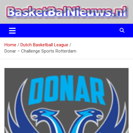
Ga
naar
de
inhoud
het basketbalnieuws en archief van basketball journalist M.M.
BasketBalNieuws.nl
Etten
Home
Dutch Basketball League
Donar – Challenge Sports Rotterdam