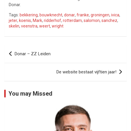
Donar.
Tags:
bekkering
,
bouwknecht
,
donar
,
franke
,
groningen
,
ivica
,
jeter
,
koenis
,
Mark
,
ridderhof
,
rotterdam
,
salomon
,
sanchez
,
skelin
,
veenstra
,
weert
,
wright
Bericht
Donar – ZZ Leiden
navigatie
De website bestaat vijftien jaar!
You may Missed