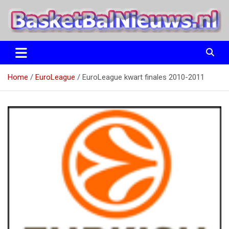
Ga
naar
de
inhoud
het basketbalnieuws en archief van basketball journalist M.M.
BasketBalNieuws.nl
Etten
Home
EuroLeague
EuroLeague kwart finales 2010-2011