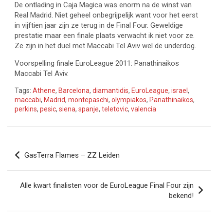
De ontlading in Caja Magica was enorm na de winst van
Real Madrid. Niet geheel onbegrijpelijk want voor het eerst
in vijftien jaar zijn ze terug in de Final Four. Geweldige
prestatie maar een finale plaats verwacht ik niet voor ze.
Ze zijn in het duel met Maccabi Tel Aviv wel de underdog.
Voorspelling finale EuroLeague 2011: Panathinaikos
Maccabi Tel Aviv.
Tags:
Athene
,
Barcelona
,
diamantidis
,
EuroLeague
,
israel
,
maccabi
,
Madrid
,
montepaschi
,
olympiakos
,
Panathinaikos
,
perkins
,
pesic
,
siena
,
spanje
,
teletovic
,
valencia
Bericht
GasTerra Flames – ZZ Leiden
navigatie
Alle kwart finalisten voor de EuroLeague Final Four zijn
bekend!