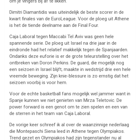
om je vingers bij af te likken.
Dimitri Diamantidis was uiteindelijk de beste scorer in de
kwart finales van de EuroLeague. Voor de ploeg uit Athene
is het de tiende deelname aan de Final Four.
Caja Laboral tegen Maccabi Tel Aviv was geen hele
spannende serie. De ploeg uit Israel na drie jaar in de
eindronde had het relatief makkelijk tegen de Spanjaarden.
Ondanks deze euforie is er de grote teleurstelling over het
ontbreken van Doron Perkins. De guard, die mogelijk nog
een seizoen in Israel blijft, maakte in wedstrijd drie een hele
vreemde beweging. Zijn knie-blessure is zo ernstig dat het
seizoen voorbij is voor hem.
Voor de echte basketball fans mogelijk wel jammer want in
Spanje kunnen we niet genieten van Mirza Teletovic. De
power forward is een genot om te zien spelen en een van
de sterren in het team van Caja Laboral.
De vorige keer schreef ik al over de waanzinnige nederlaag
die Montepaschi Siena leed in Athene tegen Olympiakos.
Trend gezet en Olympiakos had zijn tegenstander nu al