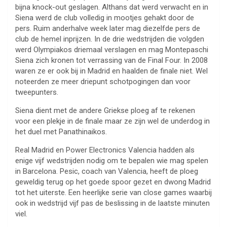
bijna knock-out geslagen. Althans dat werd verwacht en in
Siena werd de club volledig in mootjes gehakt door de
pers. Ruim anderhalve week later mag diezelfde pers de
club de hemel inprijzen. In de drie wedstrijden die volgden
werd Olympiakos driemaal verslagen en mag Montepaschi
Siena zich kronen tot verrassing van de Final Four. In 2008
waren ze er ook bij in Madrid en haalden de finale niet. Wel
noteerden ze meer driepunt schotpogingen dan voor
tweepunters.
Siena dient met de andere Griekse ploeg af te rekenen
voor een plekje in de finale maar ze zijn wel de underdog in
het duel met Panathinaikos.
Real Madrid en Power Electronics Valencia hadden als
enige vijf wedstrijden nodig om te bepalen wie mag spelen
in Barcelona. Pesic, coach van Valencia, heeft de ploeg
geweldig terug op het goede spoor gezet en dwong Madrid
tot het uiterste. Een heerlijke serie van close games waarbij
ook in wedstrijd vijf pas de beslissing in de laatste minuten
viel.