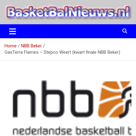
Ga
naar
de
inhoud
het basketbalnieuws en archief van basketball journalist M.M.
BasketBalNieuws.nl
Etten
Home
NBB Beker
GasTerra Flames – Stepco Weert (kwart finale NBB Beker)