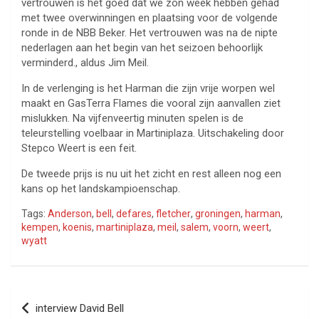
vertrouwen is het goed dat we zon week hebben gehad
met twee overwinningen en plaatsing voor de volgende
ronde in de NBB Beker. Het vertrouwen was na de nipte
nederlagen aan het begin van het seizoen behoorlijk
verminderd., aldus Jim Meil.
In de verlenging is het Harman die zijn vrije worpen wel
maakt en GasTerra Flames die vooral zijn aanvallen ziet
mislukken. Na vijfenveertig minuten spelen is de
teleurstelling voelbaar in Martiniplaza. Uitschakeling door
Stepco Weert is een feit.
De tweede prijs is nu uit het zicht en rest alleen nog een
kans op het landskampioenschap.
Tags:
Anderson
,
bell
,
defares
,
fletcher
,
groningen
,
harman
,
kempen
,
koenis
,
martiniplaza
,
meil
,
salem
,
voorn
,
weert
,
wyatt
Bericht
interview David Bell