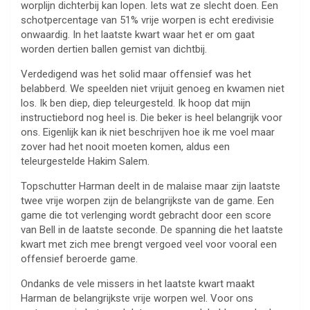
worplijn dichterbij kan lopen. Iets wat ze slecht doen. Een
schotpercentage van 51% vrije worpen is echt eredivisie
onwaardig. In het laatste kwart waar het er om gaat
worden dertien ballen gemist van dichtbij.
Verdedigend was het solid maar offensief was het
belabberd. We speelden niet vrijuit genoeg en kwamen niet
los. Ik ben diep, diep teleurgesteld. Ik hoop dat mijn
instructiebord nog heel is. Die beker is heel belangrijk voor
ons. Eigenlijk kan ik niet beschrijven hoe ik me voel maar
zover had het nooit moeten komen, aldus een
teleurgestelde Hakim Salem.
Topschutter Harman deelt in de malaise maar zijn laatste
twee vrije worpen zijn de belangrijkste van de game. Een
game die tot verlenging wordt gebracht door een score
van Bell in de laatste seconde. De spanning die het laatste
kwart met zich mee brengt vergoed veel voor vooral een
offensief beroerde game.
Ondanks de vele missers in het laatste kwart maakt
Harman de belangrijkste vrije worpen wel. Voor ons