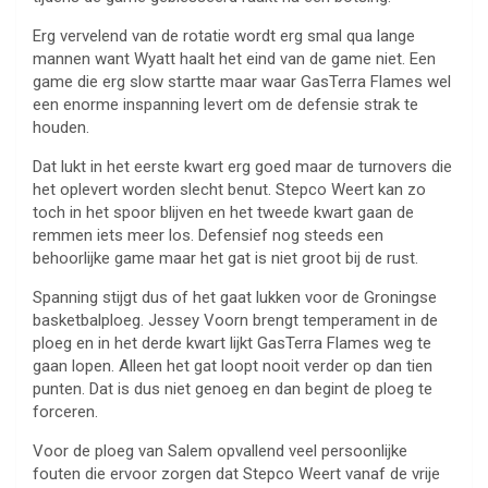
Erg vervelend van de rotatie wordt erg smal qua lange
mannen want Wyatt haalt het eind van de game niet. Een
game die erg slow startte maar waar GasTerra Flames wel
een enorme inspanning levert om de defensie strak te
houden.
Dat lukt in het eerste kwart erg goed maar de turnovers die
het oplevert worden slecht benut. Stepco Weert kan zo
toch in het spoor blijven en het tweede kwart gaan de
remmen iets meer los. Defensief nog steeds een
behoorlijke game maar het gat is niet groot bij de rust.
Spanning stijgt dus of het gaat lukken voor de Groningse
basketbalploeg. Jessey Voorn brengt temperament in de
ploeg en in het derde kwart lijkt GasTerra Flames weg te
gaan lopen. Alleen het gat loopt nooit verder op dan tien
punten. Dat is dus niet genoeg en dan begint de ploeg te
forceren.
Voor de ploeg van Salem opvallend veel persoonlijke
fouten die ervoor zorgen dat Stepco Weert vanaf de vrije