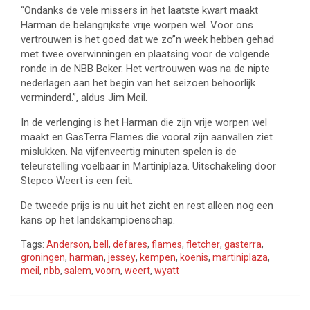
“Ondanks de vele missers in het laatste kwart maakt
Harman de belangrijkste vrije worpen wel. Voor ons
vertrouwen is het goed dat we zo”n week hebben gehad
met twee overwinningen en plaatsing voor de volgende
ronde in de NBB Beker. Het vertrouwen was na de nipte
nederlagen aan het begin van het seizoen behoorlijk
verminderd.”, aldus Jim Meil.
In de verlenging is het Harman die zijn vrije worpen wel
maakt en GasTerra Flames die vooral zijn aanvallen ziet
mislukken. Na vijfenveertig minuten spelen is de
teleurstelling voelbaar in Martiniplaza. Uitschakeling door
Stepco Weert is een feit.
De tweede prijs is nu uit het zicht en rest alleen nog een
kans op het landskampioenschap.
Tags:
Anderson
,
bell
,
defares
,
flames
,
fletcher
,
gasterra
,
groningen
,
harman
,
jessey
,
kempen
,
koenis
,
martiniplaza
,
meil
,
nbb
,
salem
,
voorn
,
weert
,
wyatt