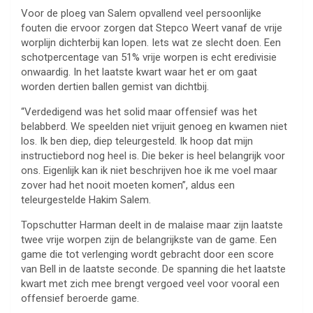
Voor de ploeg van Salem opvallend veel persoonlijke
fouten die ervoor zorgen dat Stepco Weert vanaf de vrije
worplijn dichterbij kan lopen. Iets wat ze slecht doen. Een
schotpercentage van 51% vrije worpen is echt eredivisie
onwaardig. In het laatste kwart waar het er om gaat
worden dertien ballen gemist van dichtbij.
“Verdedigend was het solid maar offensief was het
belabberd. We speelden niet vrijuit genoeg en kwamen niet
los. Ik ben diep, diep teleurgesteld. Ik hoop dat mijn
instructiebord nog heel is. Die beker is heel belangrijk voor
ons. Eigenlijk kan ik niet beschrijven hoe ik me voel maar
zover had het nooit moeten komen”, aldus een
teleurgestelde Hakim Salem.
Topschutter Harman deelt in de malaise maar zijn laatste
twee vrije worpen zijn de belangrijkste van de game. Een
game die tot verlenging wordt gebracht door een score
van Bell in de laatste seconde. De spanning die het laatste
kwart met zich mee brengt vergoed veel voor vooral een
offensief beroerde game.