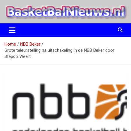
Ga
naar
de
inhoud
het basketbalnieuws en archief van basketball journalist M.M.
BasketBalNieuws.nl
Etten
Home
NBB Beker
Grote teleurstelling na uitschakeling in de NBB Beker door
Stepco Weert