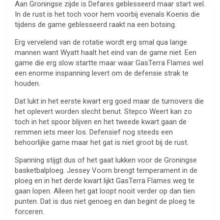
Aan Groningse zijde is Defares geblesseerd maar start wel.
In de rust is het toch voor hem voorbij evenals Koenis die
tijdens de game geblesseerd raakt na een botsing.
Erg vervelend van de rotatie wordt erg smal qua lange
mannen want Wyatt haalt het eind van de game niet. Een
game die erg slow startte maar waar GasTerra Flames wel
een enorme inspanning levert om de defensie strak te
houden.
Dat lukt in het eerste kwart erg goed maar de turnovers die
het oplevert worden slecht benut. Stepco Weert kan zo
toch in het spoor blijven en het tweede kwart gaan de
remmen iets meer los. Defensief nog steeds een
behoorlijke game maar het gat is niet groot bij de rust.
Spanning stijgt dus of het gaat lukken voor de Groningse
basketbalploeg. Jessey Voorn brengt temperament in de
ploeg en in het derde kwart lijkt GasTerra Flames weg te
gaan lopen. Alleen het gat loopt nooit verder op dan tien
punten. Dat is dus niet genoeg en dan begint de ploeg te
forceren.