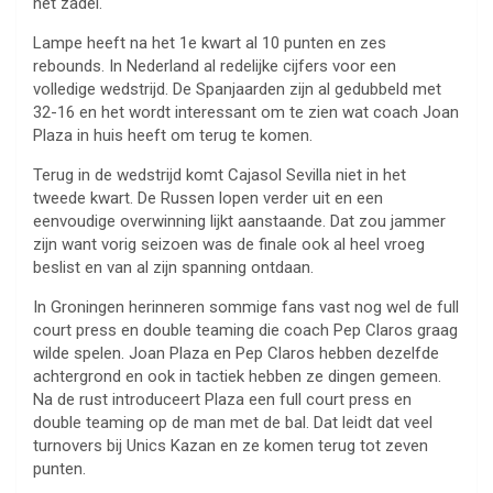
het zadel.
Lampe heeft na het 1e kwart al 10 punten en zes
rebounds. In Nederland al redelijke cijfers voor een
volledige wedstrijd. De Spanjaarden zijn al gedubbeld met
32-16 en het wordt interessant om te zien wat coach Joan
Plaza in huis heeft om terug te komen.
Terug in de wedstrijd komt Cajasol Sevilla niet in het
tweede kwart. De Russen lopen verder uit en een
eenvoudige overwinning lijkt aanstaande. Dat zou jammer
zijn want vorig seizoen was de finale ook al heel vroeg
beslist en van al zijn spanning ontdaan.
In Groningen herinneren sommige fans vast nog wel de full
court press en double teaming die coach Pep Claros graag
wilde spelen. Joan Plaza en Pep Claros hebben dezelfde
achtergrond en ook in tactiek hebben ze dingen gemeen.
Na de rust introduceert Plaza een full court press en
double teaming op de man met de bal. Dat leidt dat veel
turnovers bij Unics Kazan en ze komen terug tot zeven
punten.