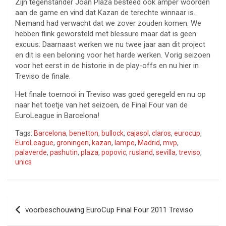
Zijn tegenstander Joan Plaza besteed ook amper woorden
aan de game en vind dat Kazan de terechte winnaar is.
Niemand had verwacht dat we zover zouden komen. We
hebben flink geworsteld met blessure maar dat is geen
excuus. Daarnaast werken we nu twee jaar aan dit project
en dit is een beloning voor het harde werken. Vorig seizoen
voor het eerst in de historie in de play-offs en nu hier in
Treviso de finale.
Het finale toernooi in Treviso was goed geregeld en nu op
naar het toetje van het seizoen, de Final Four van de
EuroLeague in Barcelona!
Tags:
Barcelona
,
benetton
,
bullock
,
cajasol
,
claros
,
eurocup
,
EuroLeague
,
groningen
,
kazan
,
lampe
,
Madrid
,
mvp
,
palaverde
,
pashutin
,
plaza
,
popovic
,
rusland
,
sevilla
,
treviso
,
unics
Bericht
voorbeschouwing EuroCup Final Four 2011 Treviso
navigatie