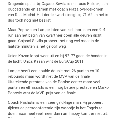
Dragende speler bij Cajasol Sevilla is nu Louis Bullock, een
oudgediende en samen met coach Plaza overgekomen
van Real Madrid. Het derde kwart eindigt bij 71-62 en het is
dus toch nog niet beslist.
Maar Popovic en Lampe laten van zich horen en een 9-4
run aan het begin van kwart vier doen alle deuren dicht
gaan. Cajasol Sevilla probeert het nog wel maar in de
laatste minuten is het geloof weg.
Unics Kazan loopt weer uit en bij 92-77 gaan de handen in
de lucht. Unics Kazan wint de EuroCup 2011!
Lampe heeft een double double met 26 punten en 10
rebounds maar wordt niet de MVP van de finale.
Uitstekende prestatie van de Poolse center maar veel
punten en elf assists is een nog betere prestatie en Marko
Popovic wint de MVP-prijs van de finale.
Coach Pashutin is een zeer gelukkige man. Hij probeert
tijdens de persconferentie zijn woordje in het Engels te
doen maar heel veel meer dan i am happy komt er niet uit.