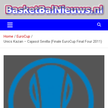
Ga
naar
de
inhoud
het basketbalnieuws en archief van basketball journalist M.M.
BasketBalNieuws.nl
Etten
Home
EuroCup
Unics Kazan – Cajasol Sevilla (Finale EuroCup Final Four 2011)