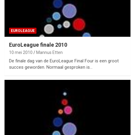
EUROLEAGUE
EuroLeague finale 2010
10 mei 2010
Mannus Etten
De finale dag van de EuroLeague Final Four is een groot
succes geworden. Normaal gesproken is…