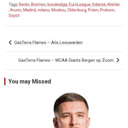
Tags:
Berlin
,
Bremen
,
bundesliga
,
EuroLeague
,
Gdansk
,
Khimki
,
Krunic
,
Madrid
,
milano
,
Moskou
,
Oldenburg
,
Polen
,
Prokom
,
Sopot
Bericht
GasTerra Flames – Aris Leeuwarden
navigatie
GasTerra Flames – WCAA Giants Bergen op Zoom
You may Missed