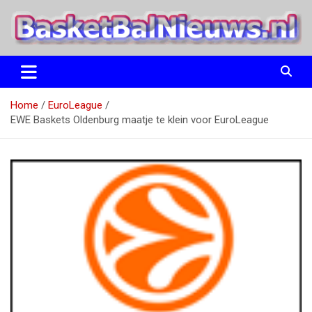
Ga
naar
de
inhoud
het basketbalnieuws en archief van basketball journalist M.M.
BasketBalNieuws.nl
Etten
Home
EuroLeague
EWE Baskets Oldenburg maatje te klein voor EuroLeague