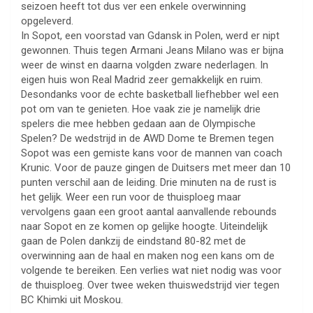
seizoen heeft tot dus ver een enkele overwinning
opgeleverd.
In Sopot, een voorstad van Gdansk in Polen, werd er nipt
gewonnen. Thuis tegen Armani Jeans Milano was er bijna
weer de winst en daarna volgden zware nederlagen. In
eigen huis won Real Madrid zeer gemakkelijk en ruim.
Desondanks voor de echte basketball liefhebber wel een
pot om van te genieten. Hoe vaak zie je namelijk drie
spelers die mee hebben gedaan aan de Olympische
Spelen? De wedstrijd in de AWD Dome te Bremen tegen
Sopot was een gemiste kans voor de mannen van coach
Krunic. Voor de pauze gingen de Duitsers met meer dan 10
punten verschil aan de leiding. Drie minuten na de rust is
het gelijk. Weer een run voor de thuisploeg maar
vervolgens gaan een groot aantal aanvallende rebounds
naar Sopot en ze komen op gelijke hoogte. Uiteindelijk
gaan de Polen dankzij de eindstand 80-82 met de
overwinning aan de haal en maken nog een kans om de
volgende te bereiken. Een verlies wat niet nodig was voor
de thuisploeg. Over twee weken thuiswedstrijd vier tegen
BC Khimki uit Moskou.