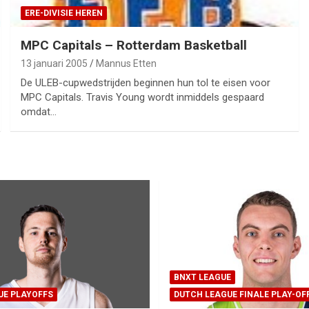
ERE-DIVISIE HEREN
MPC Capitals – Rotterdam Basketball
13 januari 2005
Mannus Etten
De ULEB-cupwedstrijden beginnen hun tol te eisen voor
MPC Capitals. Travis Young wordt inmiddels gespaard
omdat…
BNXT LEAGUE
UE PLAYOFFS
DUTCH LEAGUE FINALE PLAY-OF