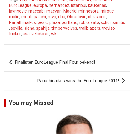
EuroLeague
,
europa
,
hernandez
,
istanbul
,
kaukenas
,
lavrinovic
,
maccabi
,
macvan
,
Madrid
,
minnesota
,
mirotic
,
molin
,
montepaschi
,
mvp
,
nba
,
Obradovic
,
obravodic
,
Panathinaikos
,
pesic
,
plaza
,
portland
,
rubio
,
sato
,
schortsanitis
,
sevilla
,
siena
,
spahija
,
timberwolves
,
trailblazers
,
treviso
,
tucker
,
usa
,
velickovic
,
wk
Bericht
Finalisten EuroLeague Final Four bekend!
navigatie
Panathinaikos wins the EuroLeague 2011!
You may Missed