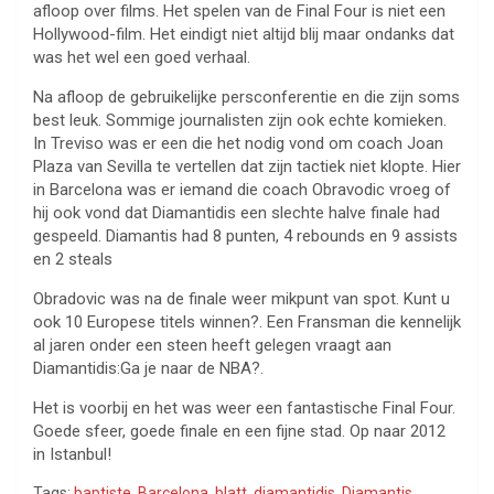
afloop over films. Het spelen van de Final Four is niet een
Hollywood-film. Het eindigt niet altijd blij maar ondanks dat
was het wel een goed verhaal.
Na afloop de gebruikelijke persconferentie en die zijn soms
best leuk. Sommige journalisten zijn ook echte komieken.
In Treviso was er een die het nodig vond om coach Joan
Plaza van Sevilla te vertellen dat zijn tactiek niet klopte. Hier
in Barcelona was er iemand die coach Obravodic vroeg of
hij ook vond dat Diamantidis een slechte halve finale had
gespeeld. Diamantis had 8 punten, 4 rebounds en 9 assists
en 2 steals
Obradovic was na de finale weer mikpunt van spot. Kunt u
ook 10 Europese titels winnen?. Een Fransman die kennelijk
al jaren onder een steen heeft gelegen vraagt aan
Diamantidis:Ga je naar de NBA?.
Het is voorbij en het was weer een fantastische Final Four.
Goede sfeer, goede finale en een fijne stad. Op naar 2012
in Istanbul!
Tags:
baptiste
,
Barcelona
,
blatt
,
diamantidis
,
Diamantis
,