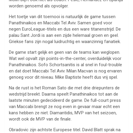
worden genoemd als opvolger.
Het toetje van dit toernooi is natuurlijk de game tussen
Panathinaikos en Maccabi Tel Aviv. Samen goed voor
negen EuroLeague-titels en dus een ware titanenstrijd. De
palau Sant Jordi is aan een zijde helemaal groen en geel.
Griekse fans zijn nogal luidruchtig en waanzinnig fanatiek.
De game start gelijk en geen van de teams kan weglopen.
Wat wel opvalt zijn points-in-the-center, overduidelijk voor
Panathinaikos. Sofo Schortsanitis is al snel in foul-trouble
en dat doet Maccabi Tel Aviv. Milan Macvan is nog ervaren
genoeg voor dit niveau. Mike Baptiste heeft dus vrij spel.
Na de rust is het Roman Sato die met drie driepunters de
wedstrijd breekt. Daarna speelt Panathinaikos tot aan de
laatste minuten gedecideerd de game. De full-court press
van Maccabi brengt ze nog even in gevaar maar echt een
kans hebben ze niet. Diamantidis, MVP van het seizoen,
wordt ook de MVP van de finale.
Obradovic zijn achtste Europese titel. David Blatt sprak na