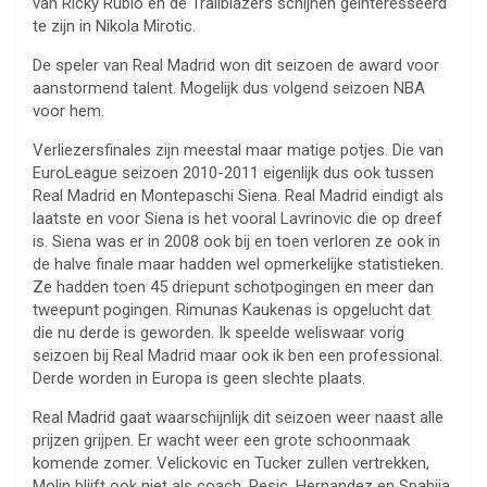
van Ricky Rubio en de Trailblazers schijnen geinteresseerd
te zijn in Nikola Mirotic.
De speler van Real Madrid won dit seizoen de award voor
aanstormend talent. Mogelijk dus volgend seizoen NBA
voor hem.
Verliezersfinales zijn meestal maar matige potjes. Die van
EuroLeague seizoen 2010-2011 eigenlijk dus ook tussen
Real Madrid en Montepaschi Siena. Real Madrid eindigt als
laatste en voor Siena is het vooral Lavrinovic die op dreef
is. Siena was er in 2008 ook bij en toen verloren ze ook in
de halve finale maar hadden wel opmerkelijke statistieken.
Ze hadden toen 45 driepunt schotpogingen en meer dan
tweepunt pogingen. Rimunas Kaukenas is opgelucht dat
die nu derde is geworden. Ik speelde weliswaar vorig
seizoen bij Real Madrid maar ook ik ben een professional.
Derde worden in Europa is geen slechte plaats.
Real Madrid gaat waarschijnlijk dit seizoen weer naast alle
prijzen grijpen. Er wacht weer een grote schoonmaak
komende zomer. Velickovic en Tucker zullen vertrekken,
Molin blijft ook niet als coach. Pesic, Hernandez en Spahija