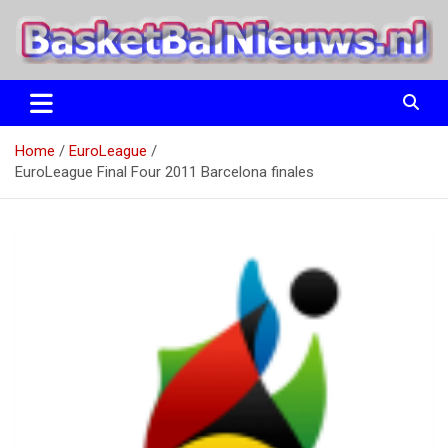
Ga
naar
de
inhoud
het basketbalnieuws en archief van basketball journalist M.M.
BasketBalNieuws.nl
Etten
Home
EuroLeague
EuroLeague Final Four 2011 Barcelona finales