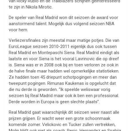
van Ricky Rubio en de Trailblazers schijnen geinteresseerd
te zijn in Nikola Mirotic.
De speler van Real Madrid won dit seizoen de award voor
aanstormend talent. Mogelijk dus volgend seizoen NBA
voor hem.
Verliezersfinales zijn meestal maar matige potjes. Die van
EuroLeague seizoen 2010-2011 eigenlijk dus ook tussen
Real Madrid en Montepaschi Siena. Real Madrid eindigt als
laatste en voor Siena is het vooral Lavrinovic die op dreef
is. Siena was er in 2008 ook bij en toen verloren ze ook in
de halve finale maar hadden wel opmerkelijke statistieken.
Ze hadden toen 45 driepunt schotpogingen en meer dan
tweepunt pogingen. Rimunas Kaukenas is opgelucht dat
die nu derde is geworden. “Ik speelde weliswaar vorig
seizoen bij Real Madrid maar ook ik ben een professional.
Derde worden in Europa is geen slechte plaats”.
Real Madrid gaat waarschijnlijk dit seizoen weer naast alle
prijzen grijpen. Er wacht weer een grote schoonmaak
komende zomer. Velickovic en Tucker zullen vertrekken,
Molin blijft ook niet als coach. Pesic, Hernandez en Spahija