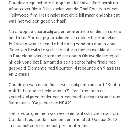
Obradovic zijn achtste Europese titel. David Blatt sprak na
afloop over films. “Het spelen van de Final Four is niet een
Hollywood-film. Het eindigt niet altijd blij maar ondanks dat
was het wel een goed verhaal”.
Na afloop de gebruikelijke persconferentie en die zijn soms
best leuk. Sommige journalisten zijn ook echte komieken.
In Treviso was er een die het nodig vond om coach Joan
Plaza van Sevilla te vertellen dat zijn tactiek niet klopte. Hier
in Barcelona was er iemand die coach Obravodic vroeg of
hij ook vond dat Diamantidis een slechte halve finale had
gespeeld. Diamantis had 8 punten, 4 rebounds en 9 assists
en 2 steals
Obradovic was na de finale weer mikpunt van spot. “Kunt u
ook 10 Europese titels winnen?”. Een Fransman die
kennelijk al jaren onder een steen heeft gelegen vraagt aan
Diamantidis:”Ga je naar de NBA?”.
Het is voorbij en het was weer een fantastische Final Four.
Goede sfeer, goede finale en een fijne stad. Op naar 2012
in Istanbul!videomateriaal: persconferentie