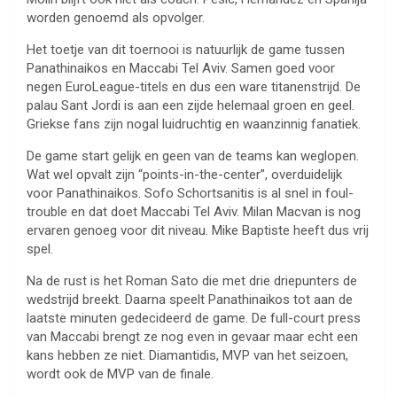
worden genoemd als opvolger.
Het toetje van dit toernooi is natuurlijk de game tussen
Panathinaikos en Maccabi Tel Aviv. Samen goed voor
negen EuroLeague-titels en dus een ware titanenstrijd. De
palau Sant Jordi is aan een zijde helemaal groen en geel.
Griekse fans zijn nogal luidruchtig en waanzinnig fanatiek.
De game start gelijk en geen van de teams kan weglopen.
Wat wel opvalt zijn “points-in-the-center”, overduidelijk
voor Panathinaikos. Sofo Schortsanitis is al snel in foul-
trouble en dat doet Maccabi Tel Aviv. Milan Macvan is nog
ervaren genoeg voor dit niveau. Mike Baptiste heeft dus vrij
spel.
Na de rust is het Roman Sato die met drie driepunters de
wedstrijd breekt. Daarna speelt Panathinaikos tot aan de
laatste minuten gedecideerd de game. De full-court press
van Maccabi brengt ze nog even in gevaar maar echt een
kans hebben ze niet. Diamantidis, MVP van het seizoen,
wordt ook de MVP van de finale.