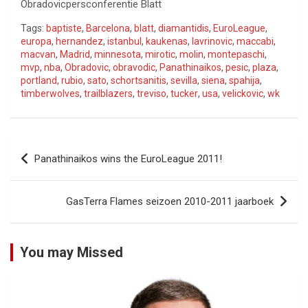
Obradovicpersconferentie Blatt
Tags:
baptiste
,
Barcelona
,
blatt
,
diamantidis
,
EuroLeague
,
europa
,
hernandez
,
istanbul
,
kaukenas
,
lavrinovic
,
maccabi
,
macvan
,
Madrid
,
minnesota
,
mirotic
,
molin
,
montepaschi
,
mvp
,
nba
,
Obradovic
,
obravodic
,
Panathinaikos
,
pesic
,
plaza
,
portland
,
rubio
,
sato
,
schortsanitis
,
sevilla
,
siena
,
spahija
,
timberwolves
,
trailblazers
,
treviso
,
tucker
,
usa
,
velickovic
,
wk
Bericht
Panathinaikos wins the EuroLeague 2011!
navigatie
GasTerra Flames seizoen 2010-2011 jaarboek
You may Missed